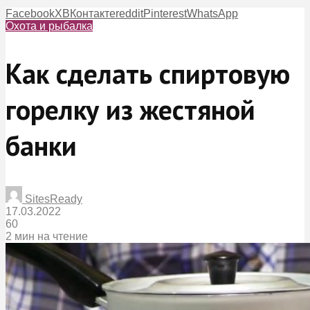
Facebook
X
ВКонтакте
reddit
Pinterest
WhatsApp
Охота и рыбалка
Как сделать спиртовую
горелку из жестяной
банки
SitesReady
17.03.2022
60
2 мин на чтение