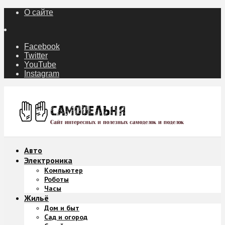
О сайте
Facebook
Twitter
YouTube
Instagram
Авто
Электроника
Компьютер
Роботы
Часы
Жильё
Дом и быт
Сад и огород