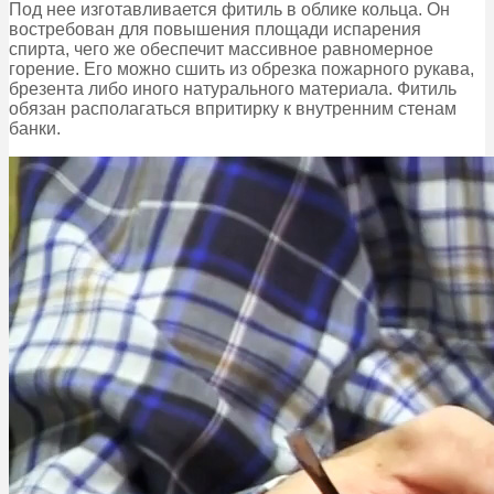
Под нее изготавливается фитиль в облике кольца. Он
востребован для повышения площади испарения
спирта, чего же обеспечит массивное равномерное
горение. Его можно сшить из обрезка пожарного рукава,
брезента либо иного натурального материала. Фитиль
обязан располагаться впритирку к внутренним стенам
банки.