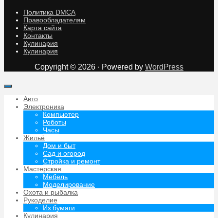
Политика DMCA
Правообладателям
Карта сайта
Контакты
Кулинария
Кулинария
Copyright © 2026 · Powered by
WordPress
Авто
Электроника
Компьютер
Роботы
Часы
Жильё
Дом и быт
Сад и огород
Стройка и ремонт
Мастерская
Мебель
Моделирование
Охота и рыбалка
Рукоделие
Из бумаги
Кулинария