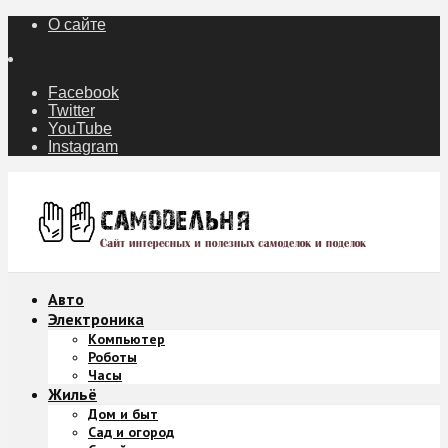
О сайте
Facebook
Twitter
YouTube
Instagram
Авто
Электроника
Компьютер
Роботы
Часы
Жильё
Дом и быт
Сад и огород