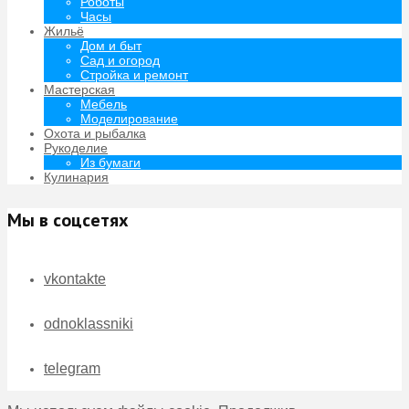
Роботы
Часы
Жильё
Дом и быт
Сад и огород
Стройка и ремонт
Мастерская
Мебель
Моделирование
Охота и рыбалка
Рукоделие
Из бумаги
Кулинария
Мы в соцсетях
vkontakte
odnoklassniki
telegram