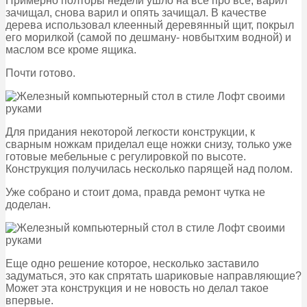
Примерно полторы недели ушло на все про все, варил
зачищал, снова варил и опять зачищал. В качестве
дерева использовал клеенный деревянный щит, покрыл
его морилкой (самой по дешману- новбытхим водной) и
маслом все кроме ящика.
Почти готово.
Для придания некоторой легкости конструкции, к
сварным ножкам приделал еще ножки снизу, только уже
готовые мебельные с регулировкой по высоте.
Конструкция получилась несколько парящей над полом.
Уже собрано и стоит дома, правда ремонт чутка не
доделан.
Еще одно решение которое, несколько заставило
задуматься, это как спрятать шариковые направляющие?
Может эта конструкция и не новость но делал такое
впервые.