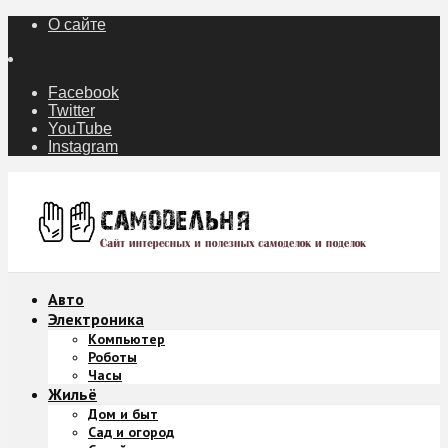
О сайте
Facebook
Twitter
YouTube
Instagram
Авто
Электроника
Компьютер
Роботы
Часы
Жильё
Дом и быт
Сад и огород