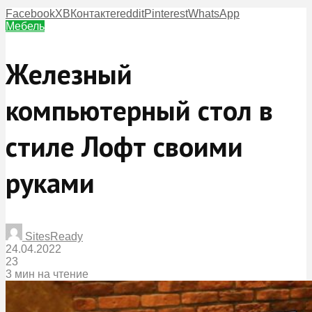
Facebook
X
ВКонтакте
reddit
Pinterest
WhatsApp
Мебель
Железный
компьютерный стол в
стиле Лофт своими
руками
SitesReady
24.04.2022
23
3 мин на чтение