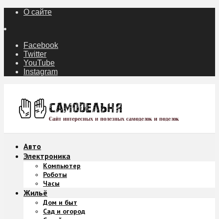
О сайте
Facebook
Twitter
YouTube
Instagram
Авто
Электроника
Компьютер
Роботы
Часы
Жильё
Дом и быт
Сад и огород