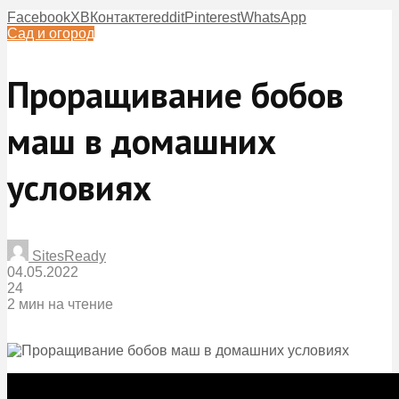
Facebook
X
ВКонтакте
reddit
Pinterest
WhatsApp
Сад и огород
Проращивание бобов
маш в домашних
условиях
SitesReady
04.05.2022
24
2 мин на чтение