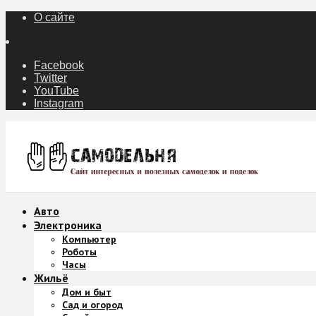
О сайте
Facebook
Twitter
YouTube
Instagram
Авто
Электроника
Компьютер
Роботы
Часы
Жильё
Дом и быт
Сад и огород