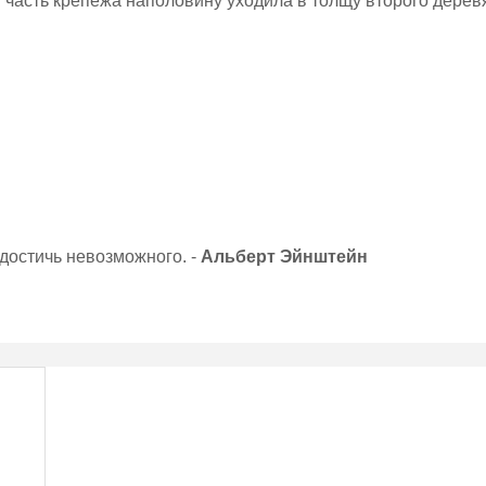
ая часть крепежа наполовину уходила в толщу второго дерев
 достичь невозможного. -
Альберт Эйнштейн