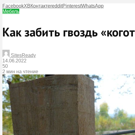
Facebook
X
ВКонтакте
reddit
Pinterest
WhatsApp
Мебель
Как забить гвоздь «кого
SitesReady
14.06.2022
50
2 мин на чтение