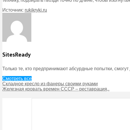
технику, подбирать гвозди точно по длине, чтобы изогнут
Источник:
rukikryki.ru
SitesReady
Только те, кто предпринимают абсурдные попытки, смогут
Смотреть все
Складное кресло из фанеры своими руками
Железная кровать времен СССР – реставрация,.