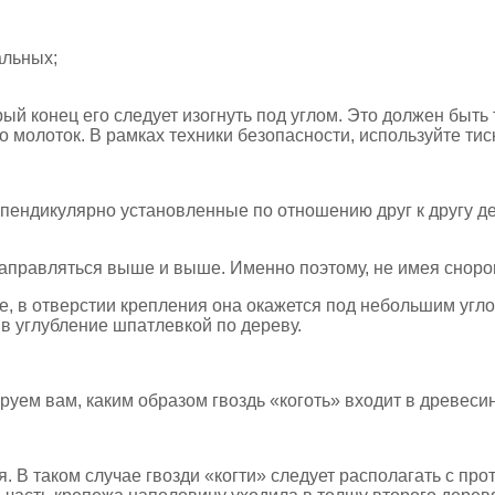
альных;
ый конец его следует изогнуть под углом. Это должен быть
о молоток. В рамках техники безопасности, используйте тис
ерпендикулярно установленные по отношению друг к другу д
аправляться выше и выше. Именно поэтому, не имея сноровк
е, в отверстии крепления она окажется под небольшим угло
ив углубление шпатлевкой по дереву.
уем вам, каким образом гвоздь «коготь» входит в древесин
. В таком случае гвозди «когти» следует располагать с пр