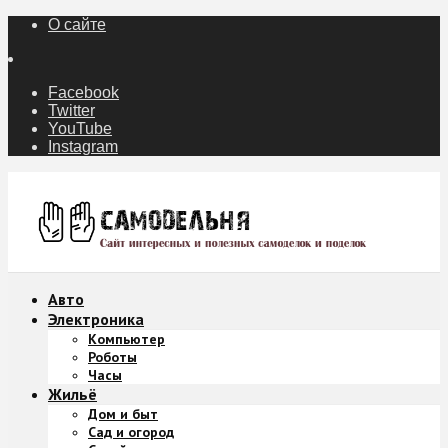
О сайте
Facebook
Twitter
YouTube
Instagram
Авто
Электроника
Компьютер
Роботы
Часы
Жильё
Дом и быт
Сад и огород