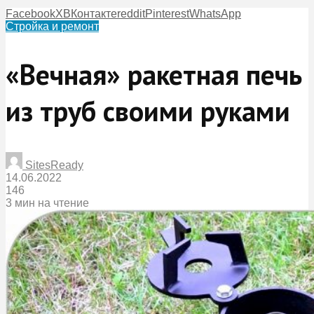
Facebook
X
ВКонтакте
reddit
Pinterest
WhatsApp
Стройка и ремонт
«Вечная» ракетная печь
из труб своими руками
SitesReady
14.06.2022
146
3 мин на чтение