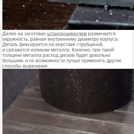
Далее на заготовке
штангенциркулем
размечается
окружность, равная внутреннему диаметру корпуса.
Деталь фиксируется на верстаке струбциной,
и срезаются излишки металла. Конечно, при такой
толщине металла расход дисков будет довольно
большим, и по возможности лучше применять другие
способы вырезания.