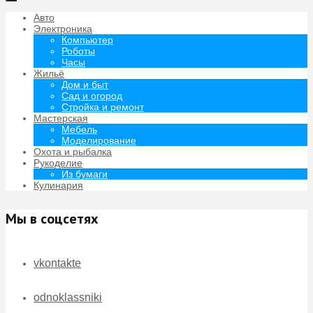
Авто
Электроника
Компьютер
Роботы
Часы
Жильё
Дом и быт
Сад и огород
Стройка и ремонт
Мастерская
Мебель
Моделирование
Охота и рыбалка
Рукоделие
Из бумаги
Кулинария
Мы в соцсетях
vkontakte
odnoklassniki