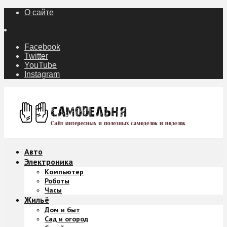
О сайте
Facebook
Twitter
YouTube
Instagram
Авто
Электроника
Компьютер
Роботы
Часы
Жильё
Дом и быт
Сад и огород