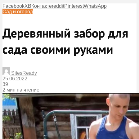
Facebook
X
ВКонтакте
reddit
Pinterest
WhatsApp
Сад и огород
Деревянный забор для
сада своими руками
SitesReady
25.06.2022
39
2 мин на чтение