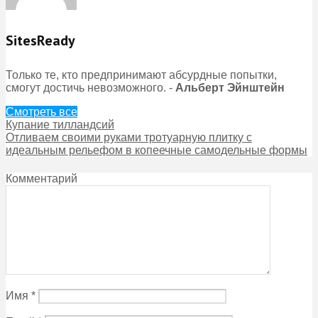
SitesReady
Только те, кто предпринимают абсурдные попытки,
смогут достичь невозможного. -
Альберт Эйнштейн
Смотреть все
Купание тилландсий
Отливаем своими руками тротуарную плитку с
идеальным рельефом в копеечные самодельные формы
Комментарий
Имя
*