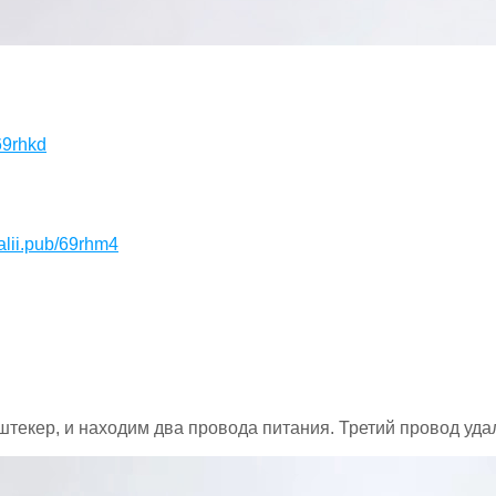
69rhkd
lii.pub/69rhm4
штекер, и находим два провода питания. Третий провод уда