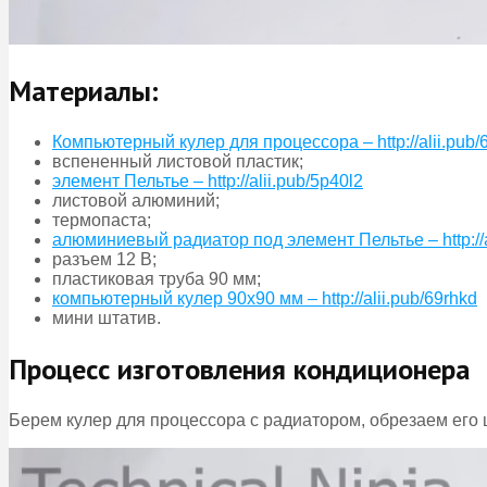
Материалы:
Компьютерный кулер для процессора – http://alii.pub/
вспененный листовой пластик;
элемент Пельтье – http://alii.pub/5p40l2
листовой алюминий;
термопаста;
алюминиевый радиатор под элемент Пельтье – http://a
разъем 12 В;
пластиковая труба 90 мм;
компьютерный кулер 90х90 мм – http://alii.pub/69rhkd
мини штатив.
Процесс изготовления кондиционера
Берем кулер для процессора с радиатором, обрезаем его 