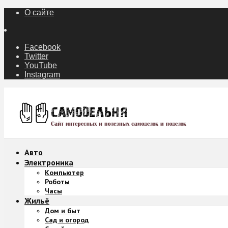
О сайте
Facebook
Twitter
YouTube
Instagram
Авто
Электроника
Компьютер
Роботы
Часы
Жильё
Дом и быт
Сад и огород