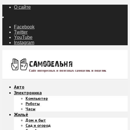
О сайте
Facebook
Twitter
YouTube
Instagram
Авто
Электроника
Компьютер
Роботы
Часы
Жильё
Дом и быт
Сад и огород