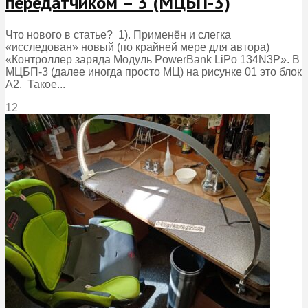
передатчиком – 3 (МЦБП-3)
Что нового в статье? 1). Применён и слегка
«исследован» новый (по крайней мере для автора)
«Контроллер заряда Модуль PowerBank LiPo 134N3P». В
МЦБП-3 (далее иногда просто МЦ) на рисунке 01 это блок
А2. Такое...
12