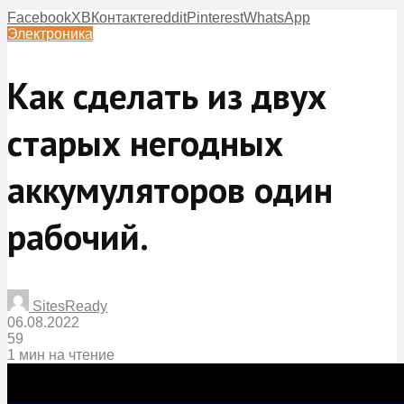
Facebook
X
ВКонтакте
reddit
Pinterest
WhatsApp
Электроника
Как сделать из двух
старых негодных
аккумуляторов один
рабочий.
SitesReady
06.08.2022
59
1 мин на чтение