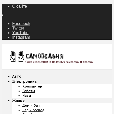
О сайте
Facebook
Twitter
YouTube
Instagram
Авто
Электроника
Компьютер
Роботы
Часы
Жильё
Дом и быт
Сад и огород