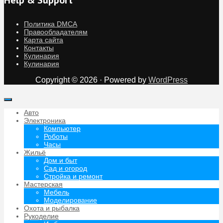
Help & Support
Политика DMCA
Правообладателям
Карта сайта
Контакты
Кулинария
Кулинария
Copyright © 2026 · Powered by
WordPress
Авто
Электроника
Компьютер
Роботы
Часы
Жильё
Дом и быт
Сад и огород
Стройка и ремонт
Мастерская
Мебель
Моделирование
Охота и рыбалка
Рукоделие