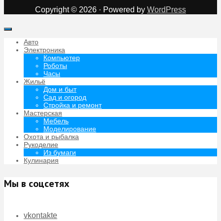
Copyright © 2026 · Powered by
WordPress
Авто
Электроника
Компьютер
Роботы
Часы
Жильё
Дом и быт
Сад и огород
Стройка и ремонт
Мастерская
Мебель
Моделирование
Охота и рыбалка
Рукоделие
Из бумаги
Кулинария
Мы в соцсетях
vkontakte