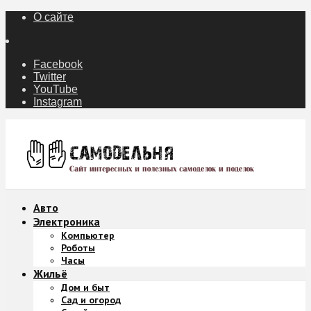
О сайте
Facebook
Twitter
YouTube
Instagram
Авто
Электроника
Компьютер
Роботы
Часы
Жильё
Дом и быт
Сад и огород