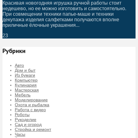
Красивая новогодняя игрушка ручной работы стоит
недешево, но ее можно изготовить и самостоятельно.
При совмещении техники папье-маше и техники
декупажа изделия салфетками получаются вполне
приличные ёлочные украшения...
23
Рубрики
Авто
Дом и быт
Из бумаги
Компьютер
Кулинария
Мастерская
Мебель
Моделирование
Охота и рыбалка
Работа с видео
Роботы
Рукоделие
Сад и огород
Стройка и ремонт
Часы