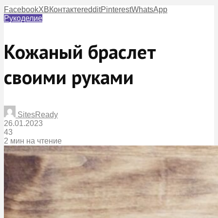
Facebook
X
ВКонтакте
reddit
Pinterest
WhatsApp
Рукоделие
Кожаный браслет
своими руками
SitesReady
26.01.2023
43
2 мин на чтение