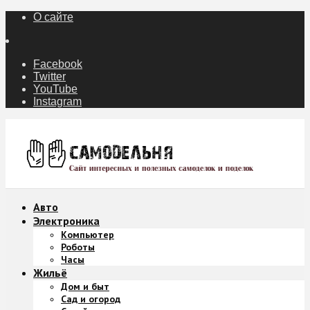
О сайте
Facebook
Twitter
YouTube
Instagram
Авто
Электроника
Компьютер
Роботы
Часы
Жильё
Дом и быт
Сад и огород