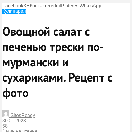
Facebook
X
ВКонтакте
reddit
Pinterest
WhatsApp
Кулинария
Овощной салат с
печенью трески по-
мурмански и
сухариками. Рецепт с
фото
SitesReady
30.01.2023
68
1 мин на чтение