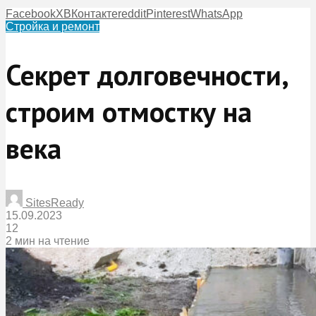
Facebook
X
ВКонтакте
reddit
Pinterest
WhatsApp
Стройка и ремонт
Секрет долговечности,
строим отмостку на
века
SitesReady
15.09.2023
12
2 мин на чтение