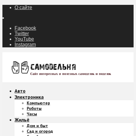
О сайте
Facebook
Twitter
YouTube
Instagram
Авто
Электроника
Компьютер
Роботы
Часы
Жильё
Дом и быт
Сад и огород