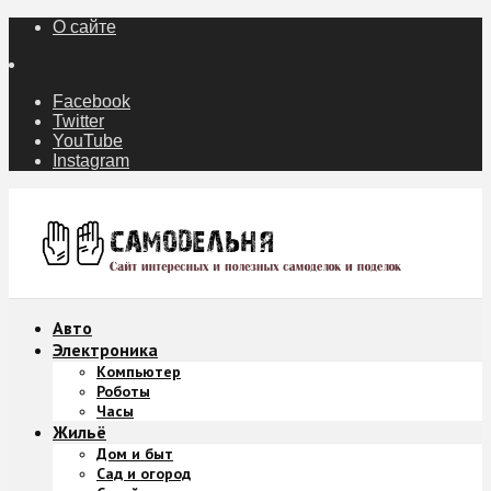
О сайте
Facebook
Twitter
YouTube
Instagram
Авто
Электроника
Компьютер
Роботы
Часы
Жильё
Дом и быт
Сад и огород