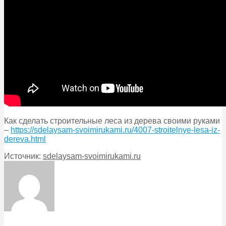
Как сделать строительные леса из дерева своими руками
–
https://sdelaysam-svoimirukami.ru/4007-stroitelnye-lesa-iz-
dereva.html
Источник:
sdelaysam-svoimirukami.ru