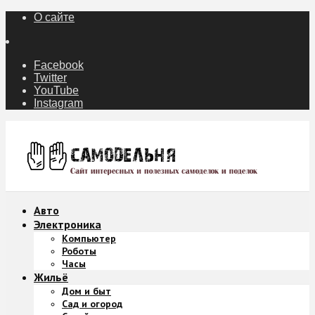
О сайте
Facebook
Twitter
YouTube
Instagram
Авто
Электроника
Компьютер
Роботы
Часы
Жильё
Дом и быт
Сад и огород