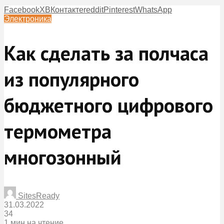
Facebook
X
ВКонтакте
reddit
Pinterest
WhatsApp
Электроника
Как сделать за полчаса
из популярного
бюджетного цифрового
термометра
многозонный
SitesReady
31.03.2022
34
1 мин на чтение