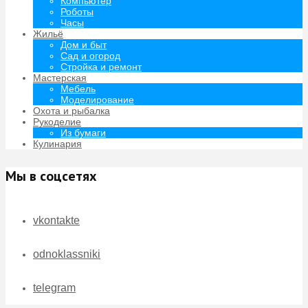
Компьютер
Роботы
Часы
Жильё
Дом и быт
Сад и огород
Стройка и ремонт
Мастерская
Мебель
Моделирование
Охота и рыбалка
Рукоделие
Из бумаги
Кулинария
Мы в соцсетях
vkontakte
odnoklassniki
telegram