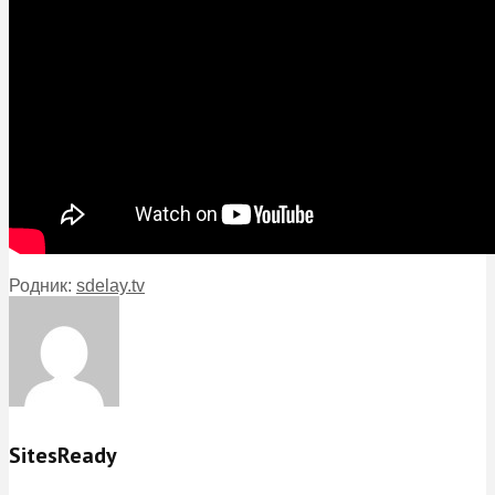
Родник:
sdelay.tv
SitesReady