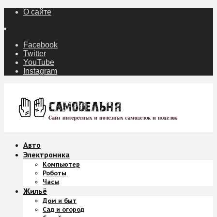
О сайте
Facebook
Twitter
YouTube
Instagram
Авто
Электроника
Компьютер
Роботы
Часы
Жильё
Дом и быт
Сад и огород