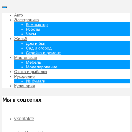
Авто
Электроника
Компьютер
Роботы
Часы
Жильё
Дом и быт
Сад и огород
Стройка и ремонт
Мастерская
Мебель
Моделирование
Охота и рыбалка
Рукоделие
Из бумаги
Кулинария
Мы в соцсетях
vkontakte