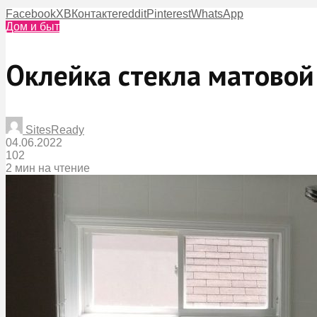
Facebook
X
ВКонтакте
reddit
Pinterest
WhatsApp
Дом и быт
Оклейка стекла матовой
SitesReady
04.06.2022
102
2 мин на чтение