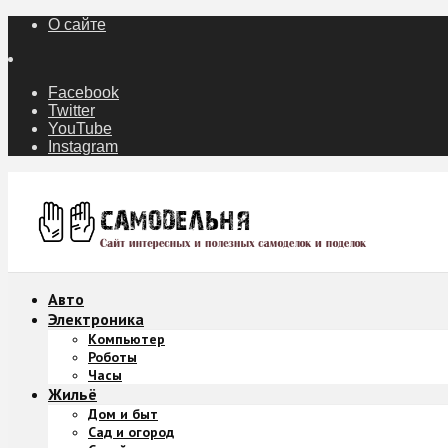
О сайте
Facebook
Twitter
YouTube
Instagram
Авто
Электроника
Компьютер
Роботы
Часы
Жильё
Дом и быт
Сад и огород