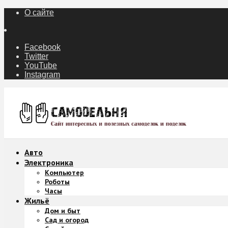
О сайте
Facebook
Twitter
YouTube
Instagram
Авто
Электроника
Компьютер
Роботы
Часы
Жильё
Дом и быт
Сад и огород