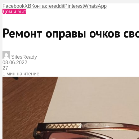
Facebook
X
ВКонтакте
reddit
Pinterest
WhatsApp
Дом и быт
Ремонт оправы очков св
SitesReady
08.06.2022
27
1 мин на чтение