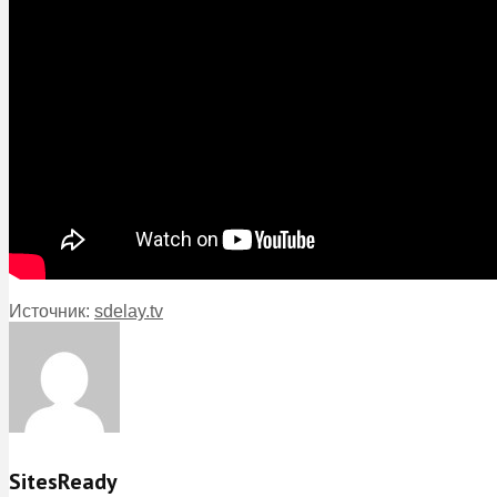
Источник:
sdelay.tv
SitesReady