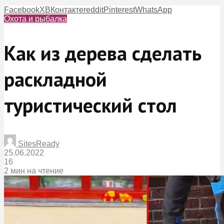
Facebook
X
ВКонтакте
reddit
Pinterest
WhatsApp
Охота и рыбалка
Как из дерева сделать
раскладной
туристический стол
SitesReady
25.06.2022
16
2 мин на чтение