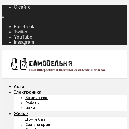
О сайте
Facebook
Twitter
YouTube
Instagram
Авто
Электроника
Компьютер
Роботы
Часы
Жильё
Дом и быт
Сад и огород