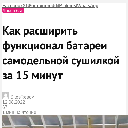
Facebook
X
ВКонтакте
reddit
Pinterest
WhatsApp
Дом и быт
Как расширить
функционал батареи
самодельной сушилкой
за 15 минут
SitesReady
12.08.2022
67
1 мин на чтение