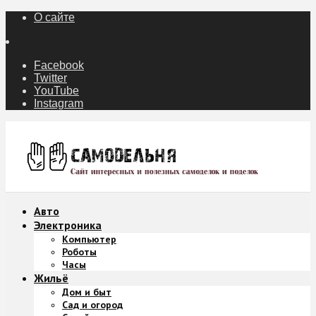
О сайте
Facebook
Twitter
YouTube
Instagram
Авто
Электроника
Компьютер
Роботы
Часы
Жильё
Дом и быт
Сад и огород