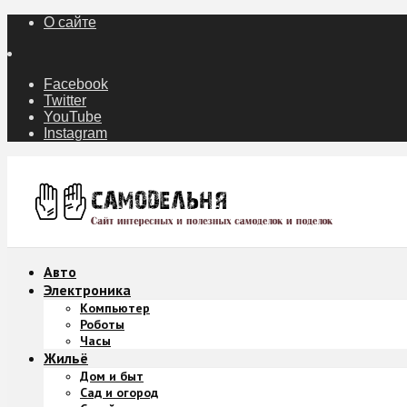
О сайте
Facebook
Twitter
YouTube
Instagram
Авто
Электроника
Компьютер
Роботы
Часы
Жильё
Дом и быт
Сад и огород