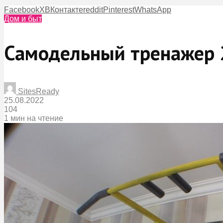
Facebook
X
ВКонтакте
reddit
Pinterest
WhatsApp
Дом и быт
Самодельный тренажер 2 
SitesReady
25.08.2022
104
1 мин на чтение