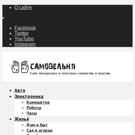
О сайте
Facebook
Twitter
YouTube
Instagram
Авто
Электроника
Компьютер
Роботы
Часы
Жильё
Дом и быт
Сад и огород