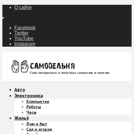
О сайте
Facebook
Twitter
YouTube
Instagram
Авто
Электроника
Компьютер
Роботы
Часы
Жильё
Дом и быт
Сад и огород