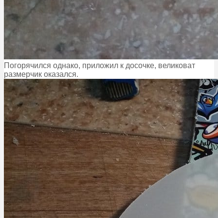
Погорячился однако, приложил к досочке, великоват
размерчик оказался.