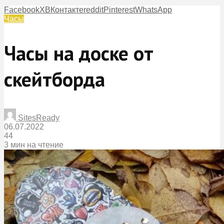
Facebook
X
ВКонтакте
reddit
Pinterest
WhatsApp
Часы
Часы на доске от
скейтборда
SitesReady
06.07.2022
44
3 мин на чтение