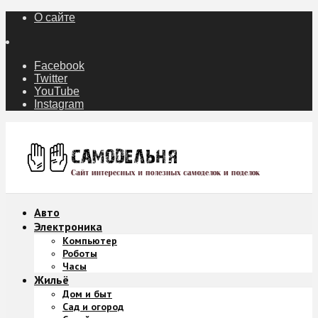
О сайте
Facebook
Twitter
YouTube
Instagram
Авто
Электроника
Компьютер
Роботы
Часы
Жильё
Дом и быт
Сад и огород