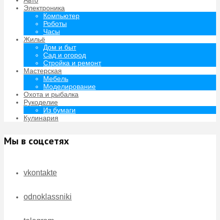
Электроника
Компьютер
Роботы
Часы
Жильё
Дом и быт
Сад и огород
Стройка и ремонт
Мастерская
Мебель
Моделирование
Охота и рыбалка
Рукоделие
Из бумаги
Кулинария
Мы в соцсетях
vkontakte
odnoklassniki