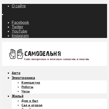
О сайте
Facebook
Twitter
YouTube
Instagram
Авто
Электроника
Компьютер
Роботы
Часы
Жильё
Дом и быт
Сад и огород