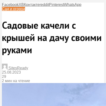
Facebook
X
ВКонтакте
reddit
Pinterest
WhatsApp
Сад и огород
Садовые качели с
крышей на дачу своими
руками
SitesReady
25.08.2023
29
2 мин на чтение